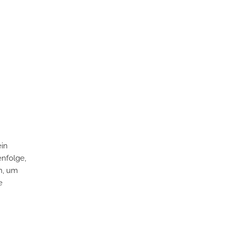
ein
enfolge,
n, um
e