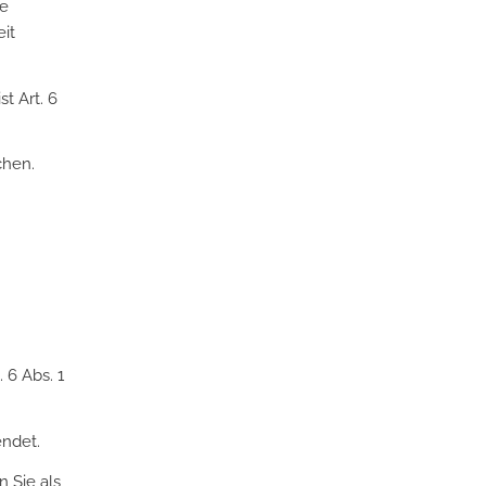
ne
it
t Art. 6
chen.
 6 Abs. 1
endet.
 Sie als