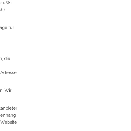
en. Wir
ch)
age für
, die
-Adresse.
n. Wir
tanbieter
mmenhang
r Website