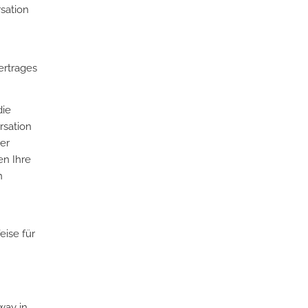
sation
ertrages
die
rsation
er
en Ihre
n
ise für
way in